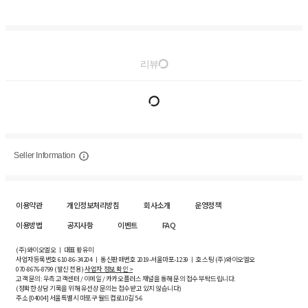
리뷰
Seller Information
이용약관
개인정보처리방침
회사소개
운영정책
이용방법
공지사항
이벤트
FAQ
(주)와이오엘오 ㅣ 대표 황유미
사업자등록번호
610-86-34204
ㅣ 통신판매번호 2019-서울마포-1239 ㅣ 호스팅 (주)와이오엘오
070-8676-8799 (발신 전용)
사업자 정보 확인 >
고객 문의: 우측 고객센터 / 이메일 / 카카오플러스 채널을 통해 문의 접수 부탁드립니다.
(정확한 상담 기록을 위해 유선상 문의는 접수받고 있지 않습니다)
주소 [
04004
] 서울특별시 마포구 월드컵로10길
5-6