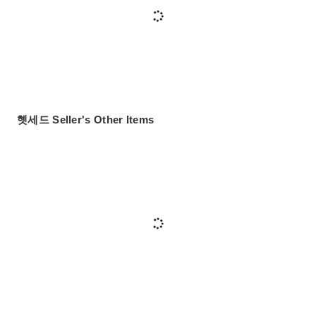
헷세드 Seller's Other Items