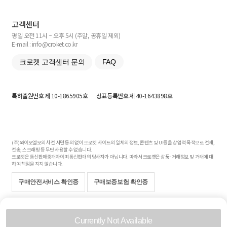
고객센터
평일 오전 11시 ~ 오후 5시 (주말, 공휴일 제외)
E-mail : info@croket.co.kr
크로켓 고객센터 문의
FAQ
특허출원번호
제 10-1865905호
상표등록번호
제 40-1643898호
(주)와이오엘오의 사전 서면 동의 없이 크로켓 사이트의 일체의 정보, 콘텐츠 및 UI등을 상업적 목적으로 전재,
전송, 스크래핑 등 무단 사용할 수 없습니다.
크로켓은 통신판매중개자이며 통신판매의 당사자가 아닙니다. 따라서 크로켓은 상품·거래정보 및 거래에 대
하여 책임을 지지 않습니다.
구매안전서비스 확인증
구매보증보험 확인증
Copyright© 2017-2026 YOLO Co, Ltd. All rights reserved.
Currently Not Available