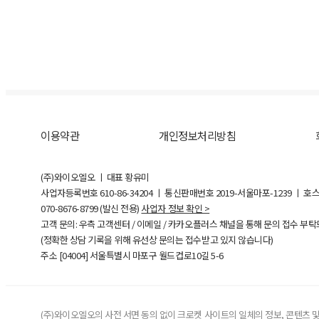
이용약관
개인정보처리방침
(주)와이오엘오 ㅣ 대표 황유미
사업자등록번호
610-86-34204
ㅣ 통신판매번호 2019-서울마포-1239 ㅣ 호
070-8676-8799 (발신 전용)
사업자 정보 확인 >
고객 문의: 우측 고객센터 / 이메일 / 카카오플러스 채널을 통해 문의 접수 부
(정확한 상담 기록을 위해 유선상 문의는 접수받고 있지 않습니다)
주소 [
04004
] 서울특별시 마포구 월드컵로10길
5-6
(주)와이오엘오의 사전 서면 동의 없이 크로켓 사이트의 일체의 정보, 콘텐츠 및 