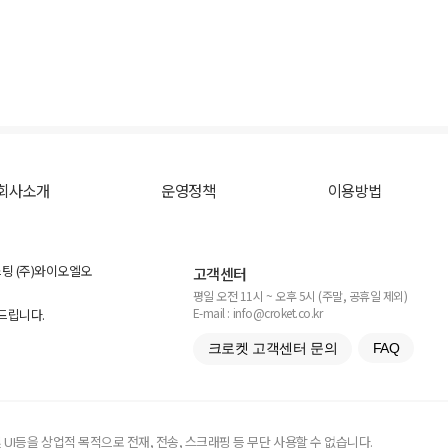
회사소개
운영정책
이용방법
스팅 (주)와이오엘오
고객센터
평일 오전 11시 ~ 오후 5시 (주말, 공휴일 제외)
E-mail : info@croket.co.kr
탁드립니다.
크로켓 고객센터 문의
FAQ
UI등을 상업적 목적으로 전재, 전송, 스크래핑 등 무단 사용할 수 없습니다.