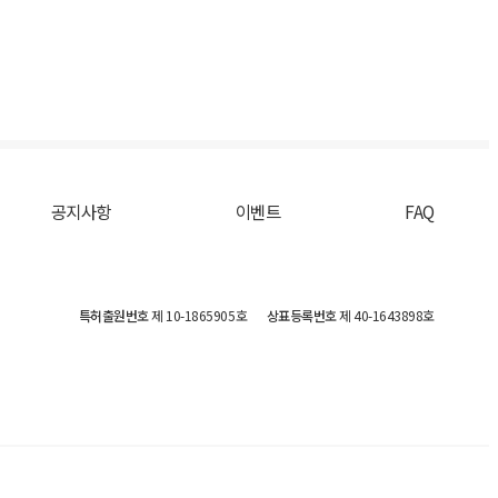
공지사항
이벤트
FAQ
특허출원번호
제 10-1865905호
상표등록번호
제 40-1643898호