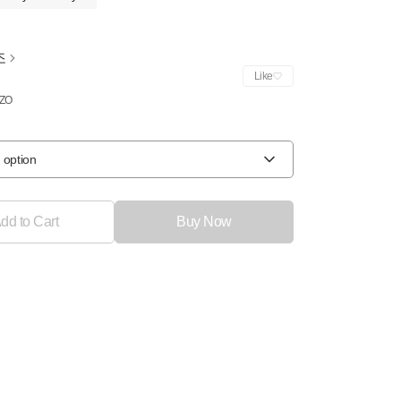
조
Like
ZO
 option
dd to Cart
Buy Now