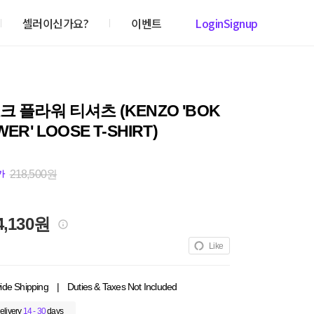
셀러이신가요?
이벤트
Login
Signup
크 플라워 티셔츠 (KENZO 'BOK
WER' LOOSE T-SHIRT)
218,500원
가
4,130원
Like
ide Shipping
|
Duties & Taxes Not Included
elivery
14 - 30
days