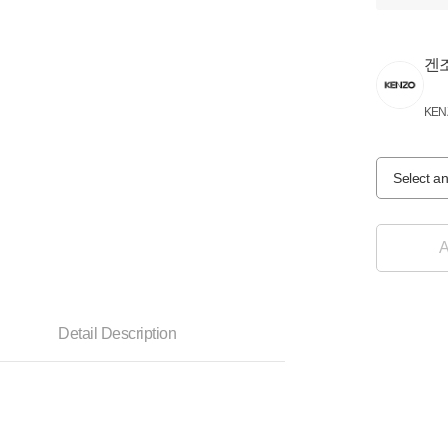
겐
KEN
Select an
A
Detail Description