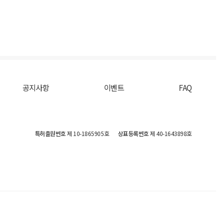
공지사항
이벤트
FAQ
특허출원번호
제 10-1865905호
상표등록번호
제 40-1643898호