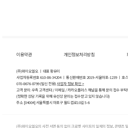
이용약관
개인정보처리방침
(주)와이오엘오 ㅣ 대표 황유미
사업자등록번호
610-86-34204
ㅣ 통신판매번호 2019-서울마포-1239 ㅣ 호
070-8676-8799 (발신 전용)
사업자 정보 확인 >
고객 문의: 우측 고객센터 / 이메일 / 카카오플러스 채널을 통해 문의 접수 부
(정확한 상담 기록을 위해 유선상 문의는 접수받고 있지 않습니다)
주소 [
04004
] 서울특별시 마포구 월드컵로10길
5-6
(주)와이오엘오의 사전 서면 동의 없이 크로켓 사이트의 일체의 정보, 콘텐츠 및 