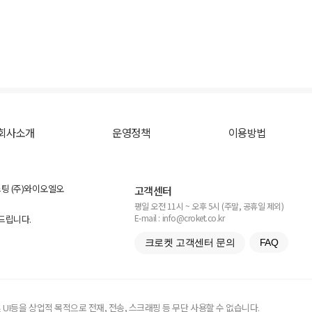
회사소개
운영정책
이용방법
스팅 (주)와이오엘오
고객센터
평일 오전 11시 ~ 오후 5시 (주말, 공휴일 제외)
E-mail : info@croket.co.kr
탁드립니다.
크로켓 고객센터 문의
FAQ
UI등을 상업적 목적으로 전재, 전송, 스크래핑 등 무단 사용할 수 없습니다.