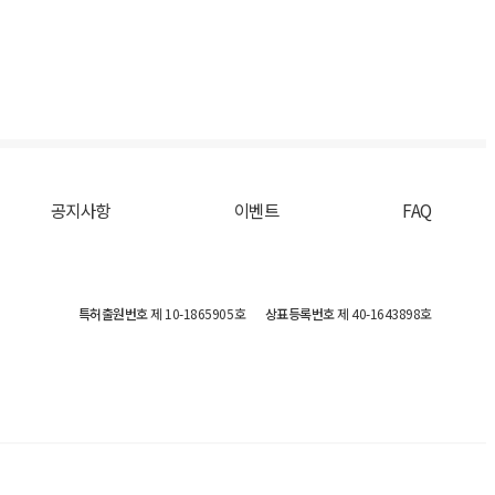
공지사항
이벤트
FAQ
특허출원번호
제 10-1865905호
상표등록번호
제 40-1643898호