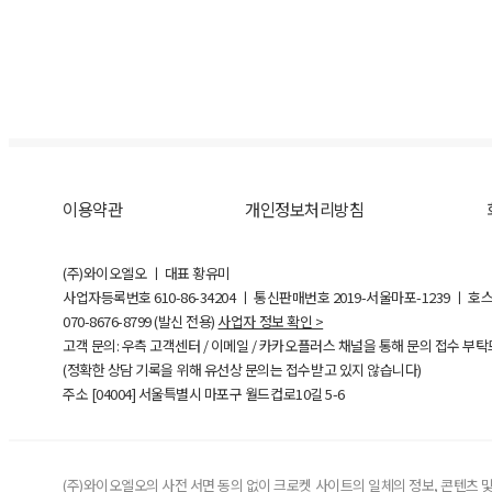
이용약관
개인정보처리방침
(주)와이오엘오 ㅣ 대표 황유미
사업자등록번호
610-86-34204
ㅣ 통신판매번호 2019-서울마포-1239 ㅣ 호
070-8676-8799 (발신 전용)
사업자 정보 확인 >
고객 문의: 우측 고객센터 / 이메일 / 카카오플러스 채널을 통해 문의 접수 부
(정확한 상담 기록을 위해 유선상 문의는 접수받고 있지 않습니다)
주소 [
04004
] 서울특별시 마포구 월드컵로10길
5-6
(주)와이오엘오의 사전 서면 동의 없이 크로켓 사이트의 일체의 정보, 콘텐츠 및 