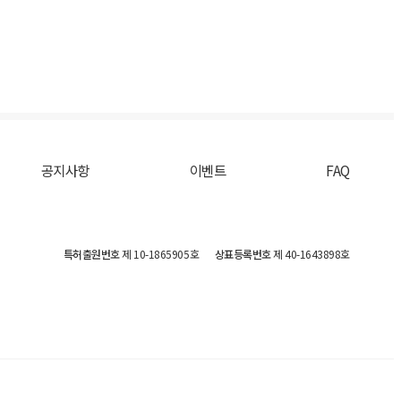
공지사항
이벤트
FAQ
특허출원번호
제 10-1865905호
상표등록번호
제 40-1643898호