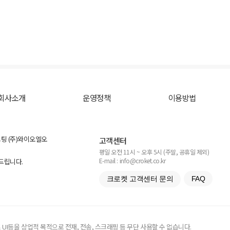
회사소개
운영정책
이용방법
스팅 (주)와이오엘오
고객센터
평일 오전 11시 ~ 오후 5시 (주말, 공휴일 제외)
E-mail : info@croket.co.kr
탁드립니다.
크로켓 고객센터 문의
FAQ
UI등을 상업적 목적으로 전재, 전송, 스크래핑 등 무단 사용할 수 없습니다.