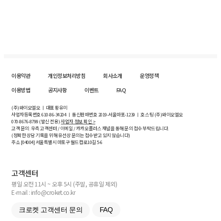
이용약관
개인정보처리방침
회사소개
운영정책
이용방법
공지사항
이벤트
FAQ
(주)와이오엘오 ㅣ 대표 황유미
사업자등록번호
610-86-34204
ㅣ 통신판매번호 2019-서울마포-1239 ㅣ 호스팅 (주)와이오엘오
070-8676-8799 (발신 전용)
사업자 정보 확인 >
고객 문의: 우측 고객센터 / 이메일 / 카카오플러스 채널을 통해 문의 접수 부탁드립니다.
(정확한 상담 기록을 위해 유선상 문의는 접수받고 있지 않습니다)
주소 [
04004
] 서울특별시 마포구 월드컵로10길
5-6
고객센터
평일 오전 11시 ~ 오후 5시 (주말, 공휴일 제외)
E-mail : info@croket.co.kr
크로켓 고객센터 문의
FAQ