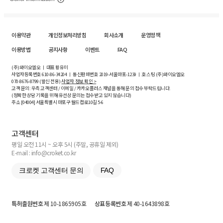
이용약관
개인정보처리방침
회사소개
운영정책
이용방법
공지사항
이벤트
FAQ
(주)와이오엘오 ㅣ 대표 황유미
사업자등록번호
610-86-34204
ㅣ 통신판매번호 2019-서울마포-1239 ㅣ 호스팅 (주)와이오엘오
070-8676-8799 (발신 전용)
사업자 정보 확인 >
고객 문의: 우측 고객센터 / 이메일 / 카카오플러스 채널을 통해 문의 접수 부탁드립니다.
(정확한 상담 기록을 위해 유선상 문의는 접수받고 있지 않습니다)
주소 [
04004
] 서울특별시 마포구 월드컵로10길
5-6
고객센터
평일 오전 11시 ~ 오후 5시 (주말, 공휴일 제외)
E-mail : info@croket.co.kr
크로켓 고객센터 문의
FAQ
특허출원번호
제 10-1865905호
상표등록번호
제 40-1643898호