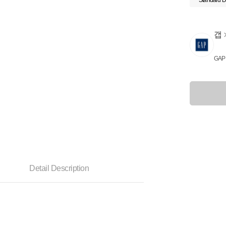
Standard D
갭
GAP
Detail Description