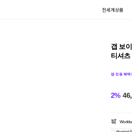
전세계상품
갭 보
티셔츠
앱 전용 혜택
2%
46
Worldw