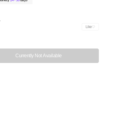
elivery
14 - 30
days
Like
Currently Not Available