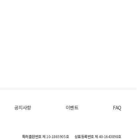
공지사항
이벤트
FAQ
특허출원번호
제 10-1865905호
상표등록번호
제 40-1643898호