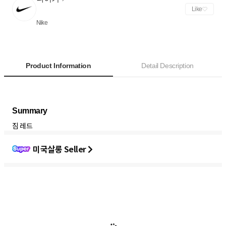
Like
Nike
Product Information
Detail Description
짐 레드
미국살롱 Seller