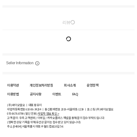
리뷰
Seller Information
이용약관
개인정보처리방침
회사소개
운영정책
이용방법
공지사항
이벤트
FAQ
(주)와이오엘오 ㅣ 대표 황유미
사업자등록번호
610-86-34204
ㅣ 통신판매번호 2019-서울마포-1239 ㅣ 호스팅 (주)와이오엘오
070-8676-8799 (발신 전용)
사업자 정보 확인 >
고객 문의: 우측 고객센터 / 이메일 / 카카오플러스 채널을 통해 문의 접수 부탁드립니다.
(정확한 상담 기록을 위해 유선상 문의는 접수받고 있지 않습니다)
주소 [
04004
] 서울특별시 마포구 월드컵로10길
5-6