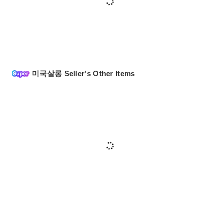
미국살롱 Seller's Other Items