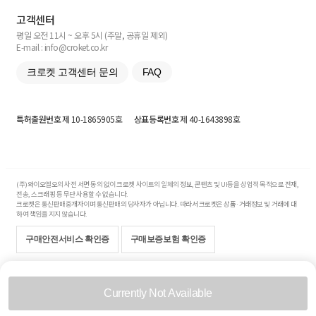
고객센터
평일 오전 11시 ~ 오후 5시 (주말, 공휴일 제외)
E-mail : info@croket.co.kr
크로켓 고객센터 문의
FAQ
특허출원번호
제 10-1865905호
상표등록번호
제 40-1643898호
(주)와이오엘오의 사전 서면 동의 없이 크로켓 사이트의 일체의 정보, 콘텐츠 및 UI등을 상업적 목적으로 전재,
전송, 스크래핑 등 무단 사용할 수 없습니다.
크로켓은 통신판매중개자이며 통신판매의 당사자가 아닙니다. 따라서 크로켓은 상품·거래정보 및 거래에 대
하여 책임을 지지 않습니다.
구매안전서비스 확인증
구매보증보험 확인증
Copyright© 2017-2026 YOLO Co, Ltd. All rights reserved.
Currently Not Available