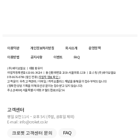
이용약관
개인정보처리방침
회사소개
운영정책
이용방법
공지사항
이벤트
FAQ
(주)와이오엘오 ㅣ 대표 황유미
사업자등록번호
610-86-34204
ㅣ 통신판매번호 2019-서울마포-1239 ㅣ 호스팅 (주)와이오엘오
070-8676-8799 (발신 전용)
사업자 정보 확인 >
고객 문의: 우측 고객센터 / 이메일 / 카카오플러스 채널을 통해 문의 접수 부탁드립니다.
(정확한 상담 기록을 위해 유선상 문의는 접수받고 있지 않습니다)
주소 [
04004
] 서울특별시 마포구 월드컵로10길
5-6
고객센터
평일 오전 11시 ~ 오후 5시 (주말, 공휴일 제외)
E-mail : info@croket.co.kr
크로켓 고객센터 문의
FAQ