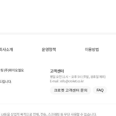
회사소개
운영정책
이용방법
스팅 (주)와이오엘오
고객센터
평일 오전 11시 ~ 오후 5시 (주말, 공휴일 제외)
E-mail : info@croket.co.kr
탁드립니다.
크로켓 고객센터 문의
FAQ
UI등을 상업적 목적으로 전재, 전송, 스크래핑 등 무단 사용할 수 없습니다.