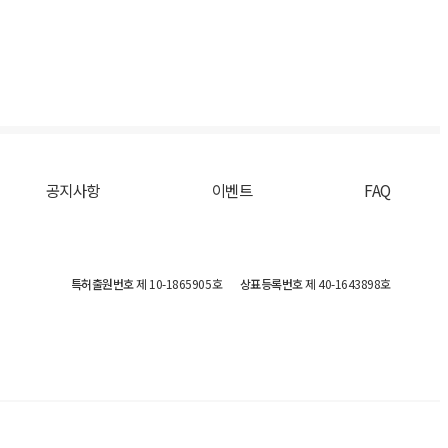
공지사항
이벤트
FAQ
특허출원번호
제 10-1865905호
상표등록번호
제 40-1643898호