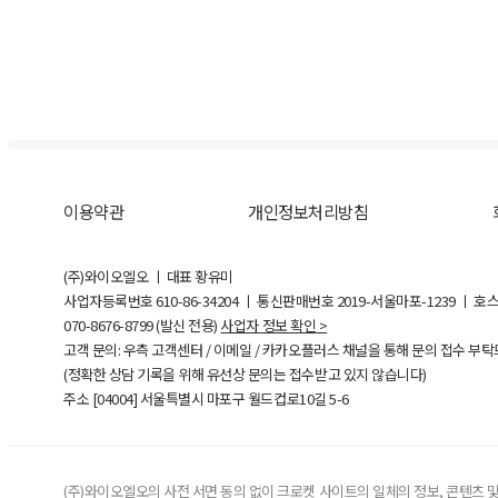
이용약관
개인정보처리방침
(주)와이오엘오 ㅣ 대표 황유미
사업자등록번호
610-86-34204
ㅣ 통신판매번호 2019-서울마포-1239 ㅣ 호
070-8676-8799 (발신 전용)
사업자 정보 확인 >
고객 문의: 우측 고객센터 / 이메일 / 카카오플러스 채널을 통해 문의 접수 부
(정확한 상담 기록을 위해 유선상 문의는 접수받고 있지 않습니다)
주소 [
04004
] 서울특별시 마포구 월드컵로10길
5-6
(주)와이오엘오의 사전 서면 동의 없이 크로켓 사이트의 일체의 정보, 콘텐츠 및 