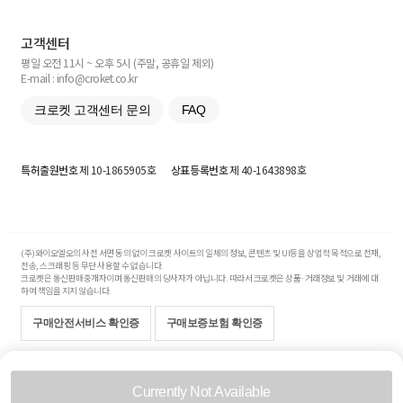
고객센터
평일 오전 11시 ~ 오후 5시 (주말, 공휴일 제외)
E-mail : info@croket.co.kr
크로켓 고객센터 문의
FAQ
특허출원번호
제 10-1865905호
상표등록번호
제 40-1643898호
(주)와이오엘오의 사전 서면 동의 없이 크로켓 사이트의 일체의 정보, 콘텐츠 및 UI등을 상업적 목적으로 전재,
전송, 스크래핑 등 무단 사용할 수 없습니다.
크로켓은 통신판매중개자이며 통신판매의 당사자가 아닙니다. 따라서 크로켓은 상품·거래정보 및 거래에 대
하여 책임을 지지 않습니다.
구매안전서비스 확인증
구매보증보험 확인증
Copyright© 2017-2026 YOLO Co, Ltd. All rights reserved.
Currently Not Available