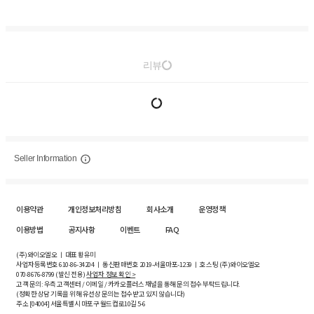
리뷰
Seller Information
이용약관
개인정보처리방침
회사소개
운영정책
이용방법
공지사항
이벤트
FAQ
(주)와이오엘오 ㅣ 대표 황유미
사업자등록번호
610-86-34204
ㅣ 통신판매번호 2019-서울마포-1239 ㅣ 호스팅 (주)와이오엘오
070-8676-8799 (발신 전용)
사업자 정보 확인 >
고객 문의: 우측 고객센터 / 이메일 / 카카오플러스 채널을 통해 문의 접수 부탁드립니다.
(정확한 상담 기록을 위해 유선상 문의는 접수받고 있지 않습니다)
주소 [
04004
] 서울특별시 마포구 월드컵로10길
5-6