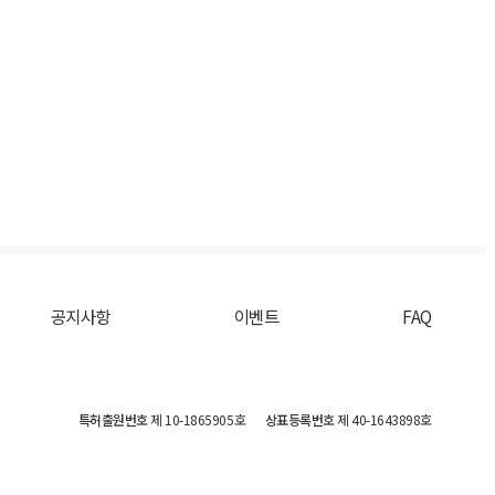
공지사항
이벤트
FAQ
특허출원번호
제 10-1865905호
상표등록번호
제 40-1643898호