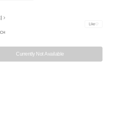
치
Like
CH
Currently Not Available