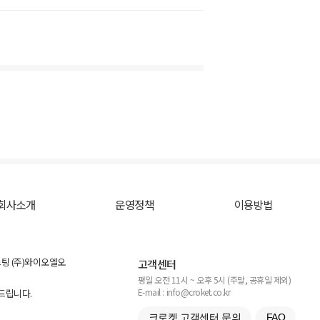
회사소개
운영정책
이용방법
스팅 (주)와이오엘오
고객센터
평일 오전 11시 ~ 오후 5시 (주말, 공휴일 제외)
E-mail : info@croket.co.kr
탁드립니다.
크로켓 고객센터 문의
FAQ