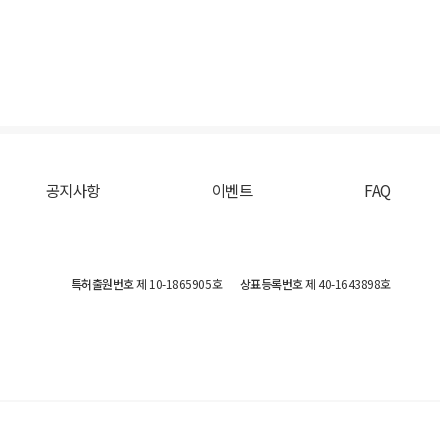
공지사항
이벤트
FAQ
특허출원번호
제 10-1865905호
상표등록번호
제 40-1643898호