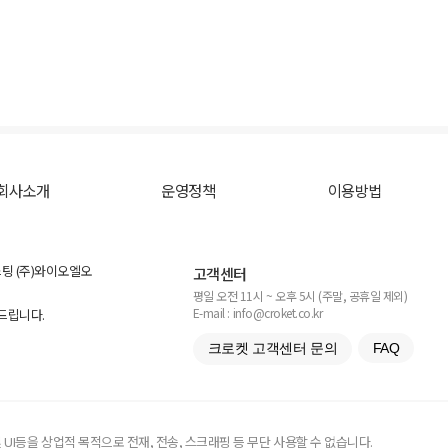
회사소개
운영정책
이용방법
스팅 (주)와이오엘오
고객센터
평일 오전 11시 ~ 오후 5시 (주말, 공휴일 제외)
E-mail : info@croket.co.kr
탁드립니다.
크로켓 고객센터 문의
FAQ
UI등을 상업적 목적으로 전재, 전송, 스크래핑 등 무단 사용할 수 없습니다.