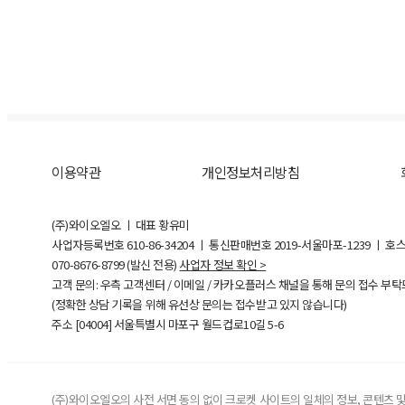
이용약관
개인정보처리방침
(주)와이오엘오 ㅣ 대표 황유미
사업자등록번호
610-86-34204
ㅣ 통신판매번호 2019-서울마포-1239 ㅣ 호
070-8676-8799 (발신 전용)
사업자 정보 확인 >
고객 문의: 우측 고객센터 / 이메일 / 카카오플러스 채널을 통해 문의 접수 부
(정확한 상담 기록을 위해 유선상 문의는 접수받고 있지 않습니다)
주소 [
04004
] 서울특별시 마포구 월드컵로10길
5-6
(주)와이오엘오의 사전 서면 동의 없이 크로켓 사이트의 일체의 정보, 콘텐츠 및 