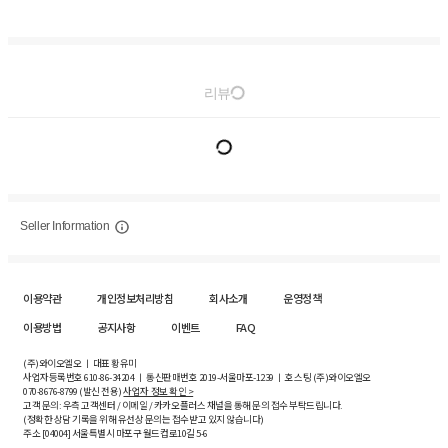
리뷰
Seller Information
이용약관
개인정보처리방침
회사소개
운영정책
이용방법
공지사항
이벤트
FAQ
(주)와이오엘오 ㅣ 대표 황유미
사업자등록번호
610-86-34204
ㅣ 통신판매번호 2019-서울마포-1239 ㅣ 호스팅 (주)와이오엘오
070-8676-8799 (발신 전용)
사업자 정보 확인 >
고객 문의: 우측 고객센터 / 이메일 / 카카오플러스 채널을 통해 문의 접수 부탁드립니다.
(정확한 상담 기록을 위해 유선상 문의는 접수받고 있지 않습니다)
주소 [
04004
] 서울특별시 마포구 월드컵로10길
5-6