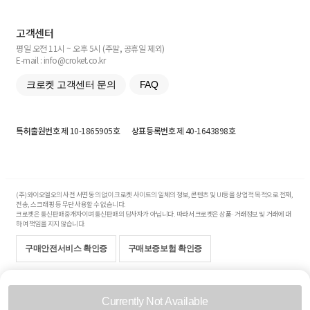
고객센터
평일 오전 11시 ~ 오후 5시 (주말, 공휴일 제외)
E-mail : info@croket.co.kr
크로켓 고객센터 문의
FAQ
특허출원번호
제 10-1865905호
상표등록번호
제 40-1643898호
(주)와이오엘오의 사전 서면 동의 없이 크로켓 사이트의 일체의 정보, 콘텐츠 및 UI등을 상업적 목적으로 전재,
전송, 스크래핑 등 무단 사용할 수 없습니다.
크로켓은 통신판매중개자이며 통신판매의 당사자가 아닙니다. 따라서 크로켓은 상품·거래정보 및 거래에 대
하여 책임을 지지 않습니다.
구매안전서비스 확인증
구매보증보험 확인증
Copyright© 2017-2026 YOLO Co, Ltd. All rights reserved.
Currently Not Available