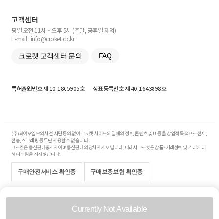
고객센터
평일 오전 11시 ~ 오후 5시 (주말, 공휴일 제외)
E-mail : info@croket.co.kr
크로켓 고객센터 문의
FAQ
특허출원번호
제 10-1865905호
상표등록번호
제 40-1643898호
(주)와이오엘오의 사전 서면 동의 없이 크로켓 사이트의 일체의 정보, 콘텐츠 및 UI등을 상업적 목적으로 전재,
전송, 스크래핑 등 무단 사용할 수 없습니다.
크로켓은 통신판매중개자이며 통신판매의 당사자가 아닙니다. 따라서 크로켓은 상품·거래정보 및 거래에 대
하여 책임을 지지 않습니다.
구매안전서비스 확인증
구매보증보험 확인증
Copyright© 2017-2026 YOLO Co, Ltd. All rights reserved.
Currently Not Available