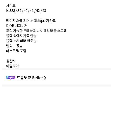
사이즈
EU 38 / 39 / 40 / 41 / 42 / 43
베이지 & 블랙 Dior Oblique 자카드
DIOR 시그니처
조절 가능한 루테늄 피니시 메탈 버클 스트랩
블랙 송아지 가죽 인솔
블랙 노치 러버 아웃솔
웰디드 공법
더스트 백 포함
원산지
이탈리아
프롬도쿄 Seller