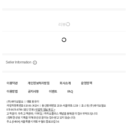
리뷰
Seller Information
이용약관
개인정보처리방침
회사소개
운영정책
이용방법
공지사항
이벤트
FAQ
(주)와이오엘오 ㅣ 대표 황유미
사업자등록번호
610-86-34204
ㅣ 통신판매번호 2019-서울마포-1239 ㅣ 호스팅 (주)와이오엘오
070-8676-8799 (발신 전용)
사업자 정보 확인 >
고객 문의: 우측 고객센터 / 이메일 / 카카오플러스 채널을 통해 문의 접수 부탁드립니다.
(정확한 상담 기록을 위해 유선상 문의는 접수받고 있지 않습니다)
주소 [
04004
] 서울특별시 마포구 월드컵로10길
5-6