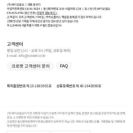
(주)와이오엘오 ㅣ 대표 황유미
사업자등록번호
610-86-34204
ㅣ 통신판매번호 2019-서울마포-1239 ㅣ 호스팅 (주)와이오엘오
070-8676-8799 (발신 전용)
사업자 정보 확인 >
고객 문의: 우측 고객센터 / 이메일 / 카카오플러스 채널을 통해 문의 접수 부탁드립니다.
(정확한 상담 기록을 위해 유선상 문의는 접수받고 있지 않습니다)
주소 [
04004
] 서울특별시 마포구 월드컵로10길
5-6
고객센터
평일 오전 11시 ~ 오후 5시 (주말, 공휴일 제외)
E-mail : info@croket.co.kr
크로켓 고객센터 문의
FAQ
특허출원번호
제 10-1865905호
상표등록번호
제 40-1643898호
(주)와이오엘오의 사전 서면 동의 없이 크로켓 사이트의 일체의 정보, 콘텐츠 및 UI등을 상업적 목적으로 전재,
전송, 스크래핑 등 무단 사용할 수 없습니다.
크로켓은 통신판매중개자이며 통신판매의 당사자가 아닙니다. 따라서 크로켓은 상품·거래정보 및 거래에 대
하여 책임을 지지 않습니다.