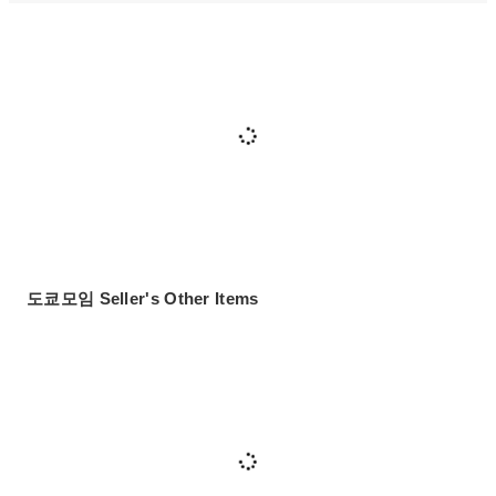
도쿄모임 Seller's Other Items