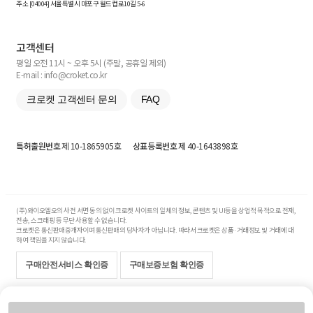
주소 [
04004
] 서울특별시 마포구 월드컵로10길
5-6
고객센터
평일 오전 11시 ~ 오후 5시 (주말, 공휴일 제외)
E-mail : info@croket.co.kr
크로켓 고객센터 문의
FAQ
특허출원번호
제 10-1865905호
상표등록번호
제 40-1643898호
(주)와이오엘오의 사전 서면 동의 없이 크로켓 사이트의 일체의 정보, 콘텐츠 및 UI등을 상업적 목적으로 전재,
전송, 스크래핑 등 무단 사용할 수 없습니다.
크로켓은 통신판매중개자이며 통신판매의 당사자가 아닙니다. 따라서 크로켓은 상품·거래정보 및 거래에 대
하여 책임을 지지 않습니다.
구매안전서비스 확인증
구매보증보험 확인증
Copyright© 2017-2026 YOLO Co, Ltd. All rights reserved.