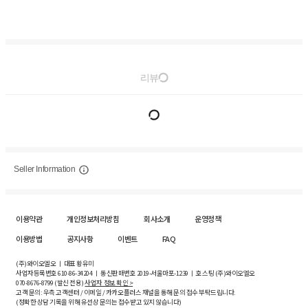
리뷰
Seller Information
이용약관
개인정보처리방침
회사소개
운영정책
이용방법
공지사항
이벤트
FAQ
(주)와이오엘오 ㅣ 대표 황유미
사업자등록번호
610-86-34204
ㅣ 통신판매번호 2019-서울마포-1239 ㅣ 호스팅 (주)와이오엘오
070-8676-8799 (발신 전용)
사업자 정보 확인 >
고객 문의: 우측 고객센터 / 이메일 / 카카오플러스 채널을 통해 문의 접수 부탁드립니다.
(정확한 상담 기록을 위해 유선상 문의는 접수받고 있지 않습니다)