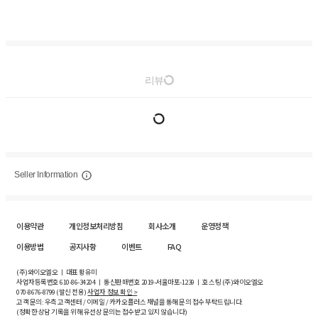
리뷰
Seller Information
이용약관
개인정보처리방침
회사소개
운영정책
이용방법
공지사항
이벤트
FAQ
(주)와이오엘오 ㅣ 대표 황유미
사업자등록번호
610-86-34204
ㅣ 통신판매번호 2019-서울마포-1239 ㅣ 호스팅 (주)와이오엘오
070-8676-8799 (발신 전용)
사업자 정보 확인 >
고객 문의: 우측 고객센터 / 이메일 / 카카오플러스 채널을 통해 문의 접수 부탁드립니다.
(정확한 상담 기록을 위해 유선상 문의는 접수받고 있지 않습니다)