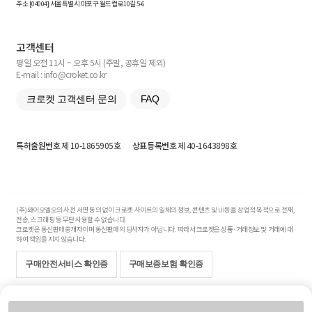
주소 [
04004
] 서울특별시 마포구 월드컵로10길
5-6
고객센터
평일 오전 11시 ~ 오후 5시 (주말, 공휴일 제외)
E-mail : info@croket.co.kr
크로켓 고객센터 문의
FAQ
특허출원번호
제 10-1865905호
상표등록번호
제 40-1643898호
(주)와이오엘오의 사전 서면 동의 없이 크로켓 사이트의 일체의 정보, 콘텐츠 및 UI등을 상업적 목적으로 전재,
전송, 스크래핑 등 무단 사용할 수 없습니다.
크로켓은 통신판매중개자이며 통신판매의 당사자가 아닙니다. 따라서 크로켓은 상품·거래정보 및 거래에 대
하여 책임을 지지 않습니다.
구매안전서비스 확인증
구매보증보험 확인증
Copyright© 2017-2026 YOLO Co, Ltd. All rights reserved.