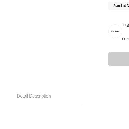
Standard D
프
PRA
Detail Description