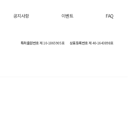
공지사항
이벤트
FAQ
특허출원번호
제 10-1865905호
상표등록번호
제 40-1643898호