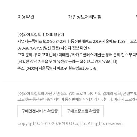
이용약관
개인정보처리방침
(주)와이오엘오 ㅣ 대표 황유미
사업자등록번호
610-86-34204
ㅣ 통신판매번호 2019-서울마포-1239 ㅣ 호
070-8676-8799 (발신 전용)
사업자 정보 확인 >
고객 문의: 우측 고객센터 / 이메일 / 카카오플러스 채널을 통해 문의 접수 부
(정확한 상담 기록을 위해 유선상 문의는 접수받고 있지 않습니다)
주소 [
04004
] 서울특별시 마포구 월드컵로10길
5-6
(주)와이오엘오의 사전 서면 동의 없이 크로켓 사이트의 일체의 정보, 콘텐츠 및 
크로켓은 통신판매중개자이며 통신판매의 당사자가 아닙니다. 따라서 크로켓은
구매안전서비스 확인증
구매보증보험 확인증
Copyright© 2017-2026 YOLO Co, Ltd. All rights reserved.