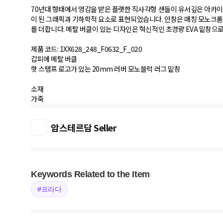
70년대 형태에서 영감을 받은 플랫한 직사각형 샌들이 유서깊은 아카이
이 된 그래픽과 기하학적 요소로 표현되었습니다. 안창은 매칭 모노크롬
를 더합니다. 메탈 버클이 있는 디자인은 혁신적인 초경량 EVA 밑창으
제품 코드: 1XX628_248_F0632_F_020
갑피에 메탈 버클
핫 스탬프 로고가 있는 20mm 러버 모노블럭 러그 밑창
소재
가죽
암스테르담 Seller
Keywords Related to the Item
#프라다