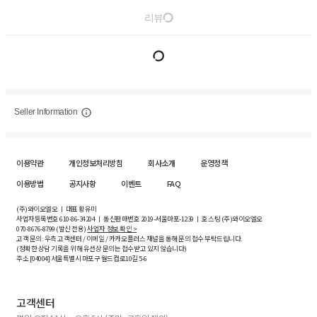
리뷰
Seller Information
이용약관
개인정보처리방침
회사소개
운영정책
이용방법
공지사항
이벤트
FAQ
(주)와이오엘오 ㅣ 대표 황유미
사업자등록번호
610-86-34204
ㅣ 통신판매번호 2019-서울마포-1239 ㅣ 호스팅 (주)와이오엘오
070-8676-8799 (발신 전용)
사업자 정보 확인 >
고객 문의: 우측 고객센터 / 이메일 / 카카오플러스 채널을 통해 문의 접수 부탁드립니다.
(정확한 상담 기록을 위해 유선상 문의는 접수받고 있지 않습니다)
주소 [
04004
] 서울특별시 마포구 월드컵로10길
5-6
고객센터