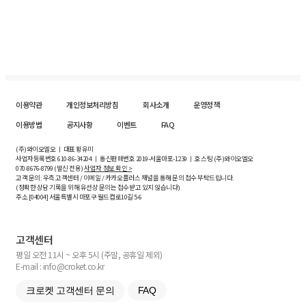
이용약관
개인정보처리방침
회사소개
운영정책
이용방법
공지사항
이벤트
FAQ
(주)와이오엘오 ㅣ 대표 황유미
사업자등록번호
610-86-34204
ㅣ 통신판매번호 2019-서울마포-1239 ㅣ 호스팅 (주)와이오엘오
070-8676-8799 (발신 전용)
사업자 정보 확인 >
고객 문의: 우측 고객센터 / 이메일 / 카카오플러스 채널을 통해 문의 접수 부탁드립니다.
(정확한 상담 기록을 위해 유선상 문의는 접수받고 있지 않습니다)
주소 [
04004
] 서울특별시 마포구 월드컵로10길
5-6
고객센터
평일 오전 11시 ~ 오후 5시 (주말, 공휴일 제외)
E-mail : info@croket.co.kr
크로켓 고객센터 문의
FAQ