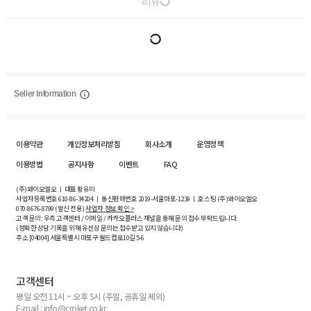
리뷰
Seller Information
이용약관
개인정보처리방침
회사소개
운영정책
이용방법
공지사항
이벤트
FAQ
(주)와이오엘오 ㅣ 대표 황유미
사업자등록번호
610-86-34204
ㅣ 통신판매번호 2019-서울마포-1239 ㅣ 호스팅 (주)와이오엘오
070-8676-8799 (발신 전용)
사업자 정보 확인 >
고객 문의: 우측 고객센터 / 이메일 / 카카오플러스 채널을 통해 문의 접수 부탁드립니다.
(정확한 상담 기록을 위해 유선상 문의는 접수받고 있지 않습니다)
주소 [
04004
] 서울특별시 마포구 월드컵로10길
5-6
고객센터
평일 오전 11시 ~ 오후 5시 (주말, 공휴일 제외)
E-mail : info@croket.co.kr