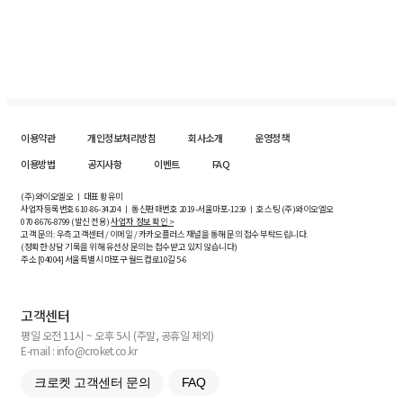
이용약관
개인정보처리방침
회사소개
운영정책
이용방법
공지사항
이벤트
FAQ
(주)와이오엘오 ㅣ 대표 황유미
사업자등록번호
610-86-34204
ㅣ 통신판매번호 2019-서울마포-1239 ㅣ 호스팅 (주)와이오엘오
070-8676-8799 (발신 전용)
사업자 정보 확인 >
고객 문의: 우측 고객센터 / 이메일 / 카카오플러스 채널을 통해 문의 접수 부탁드립니다.
(정확한 상담 기록을 위해 유선상 문의는 접수받고 있지 않습니다)
주소 [
04004
] 서울특별시 마포구 월드컵로10길
5-6
고객센터
평일 오전 11시 ~ 오후 5시 (주말, 공휴일 제외)
E-mail : info@croket.co.kr
크로켓 고객센터 문의
FAQ