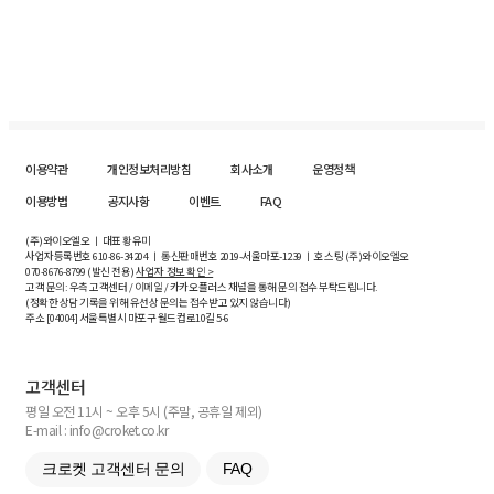
이용약관
개인정보처리방침
회사소개
운영정책
이용방법
공지사항
이벤트
FAQ
(주)와이오엘오 ㅣ 대표 황유미
사업자등록번호
610-86-34204
ㅣ 통신판매번호 2019-서울마포-1239 ㅣ 호스팅 (주)와이오엘오
070-8676-8799 (발신 전용)
사업자 정보 확인 >
고객 문의: 우측 고객센터 / 이메일 / 카카오플러스 채널을 통해 문의 접수 부탁드립니다.
(정확한 상담 기록을 위해 유선상 문의는 접수받고 있지 않습니다)
주소 [
04004
] 서울특별시 마포구 월드컵로10길
5-6
고객센터
평일 오전 11시 ~ 오후 5시 (주말, 공휴일 제외)
E-mail : info@croket.co.kr
크로켓 고객센터 문의
FAQ