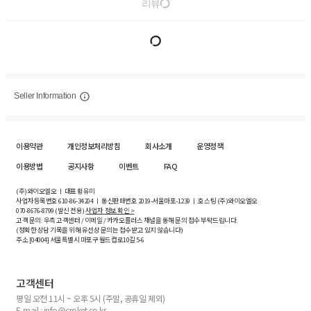
리뷰
Seller Information
이용약관
개인정보처리방침
회사소개
운영정책
이용방법
공지사항
이벤트
FAQ
(주)와이오엘오 ㅣ 대표 황유미
사업자등록번호
610-86-34204
ㅣ 통신판매번호 2019-서울마포-1239 ㅣ 호스팅 (주)와이오엘오
070-8676-8799 (발신 전용)
사업자 정보 확인 >
고객 문의: 우측 고객센터 / 이메일 / 카카오플러스 채널을 통해 문의 접수 부탁드립니다.
(정확한 상담 기록을 위해 유선상 문의는 접수받고 있지 않습니다)
주소 [
04004
] 서울특별시 마포구 월드컵로10길
5-6
고객센터
평일 오전 11시 ~ 오후 5시 (주말, 공휴일 제외)
E-mail : info@croket.co.kr