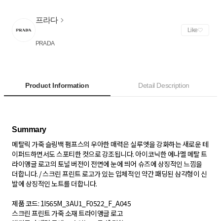
프라다
Like
PRADA
Product Information
Detail Description
메탈릭 가죽 슬링백 펌프스의 우아한 매력은 실루엣을 강화하는 새로운 테
이퍼드하면서도 스포티한 컷으로 강조됩니다. 아이코닉한 에나멜 메탈 트
라이앵글 로고의 토널 버전이 전면에 눈에 띄어 슈즈에 상징적인 느낌을
더합니다. / 스크린 프린트 로고가 있는 입체적인 약간 패딩된 삼각형이 신
발에 상징적인 노트를 더합니다.
제품 코드: 1I565M_3AU1_F0522_F_A045
스크린 프린트 가죽 소재 트라이앵글 로고