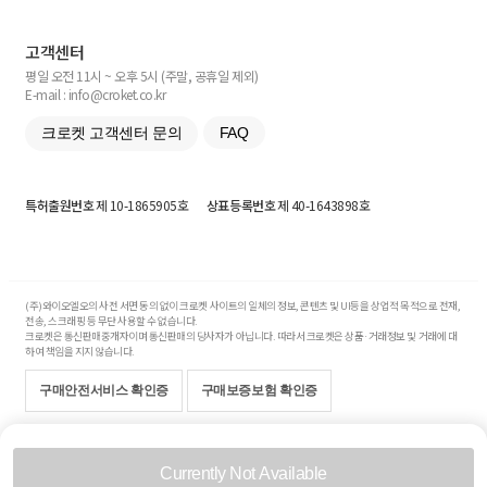
고객센터
평일 오전 11시 ~ 오후 5시 (주말, 공휴일 제외)
E-mail : info@croket.co.kr
크로켓 고객센터 문의
FAQ
특허출원번호
제 10-1865905호
상표등록번호
제 40-1643898호
(주)와이오엘오의 사전 서면 동의 없이 크로켓 사이트의 일체의 정보, 콘텐츠 및 UI등을 상업적 목적으로 전재,
전송, 스크래핑 등 무단 사용할 수 없습니다.
크로켓은 통신판매중개자이며 통신판매의 당사자가 아닙니다. 따라서 크로켓은 상품·거래정보 및 거래에 대
하여 책임을 지지 않습니다.
구매안전서비스 확인증
구매보증보험 확인증
Copyright© 2017-2026 YOLO Co, Ltd. All rights reserved.
Currently Not Available