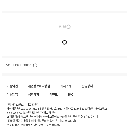
리뷰
Seller Information
이용약관
개인정보처리방침
회사소개
운영정책
이용방법
공지사항
이벤트
FAQ
(주)와이오엘오 ㅣ 대표 황유미
사업자등록번호
610-86-34204
ㅣ 통신판매번호 2019-서울마포-1239 ㅣ 호스팅 (주)와이오엘오
070-8676-8799 (발신 전용)
사업자 정보 확인 >
고객 문의: 우측 고객센터 / 이메일 / 카카오플러스 채널을 통해 문의 접수 부탁드립니다.
(정확한 상담 기록을 위해 유선상 문의는 접수받고 있지 않습니다)
주소 [
04004
] 서울특별시 마포구 월드컵로10길
5-6