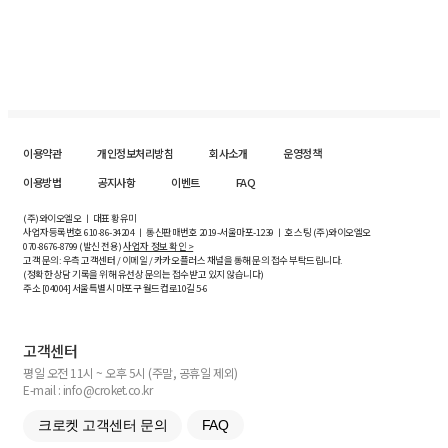
이용약관
개인정보처리방침
회사소개
운영정책
이용방법
공지사항
이벤트
FAQ
(주)와이오엘오 ㅣ 대표 황유미
사업자등록번호
610-86-34204
ㅣ 통신판매번호 2019-서울마포-1239 ㅣ 호스팅 (주)와이오엘오
070-8676-8799 (발신 전용)
사업자 정보 확인 >
고객 문의: 우측 고객센터 / 이메일 / 카카오플러스 채널을 통해 문의 접수 부탁드립니다.
(정확한 상담 기록을 위해 유선상 문의는 접수받고 있지 않습니다)
주소 [
04004
] 서울특별시 마포구 월드컵로10길
5-6
고객센터
평일 오전 11시 ~ 오후 5시 (주말, 공휴일 제외)
E-mail : info@croket.co.kr
크로켓 고객센터 문의
FAQ