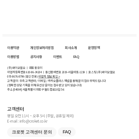
이용약관
개인정보처리방침
회사소개
운영정책
이용방법
공지사항
이벤트
FAQ
(주)와이오엘오 ㅣ 대표 황유미
사업자등록번호
610-86-34204
ㅣ 통신판매번호 2019-서울마포-1239 ㅣ 호스팅 (주)와이오엘오
070-8676-8799 (발신 전용)
사업자 정보 확인 >
고객 문의: 우측 고객센터 / 이메일 / 카카오플러스 채널을 통해 문의 접수 부탁드립니다.
(정확한 상담 기록을 위해 유선상 문의는 접수받고 있지 않습니다)
주소 [
04004
] 서울특별시 마포구 월드컵로10길
5-6
고객센터
평일 오전 11시 ~ 오후 5시 (주말, 공휴일 제외)
E-mail : info@croket.co.kr
크로켓 고객센터 문의
FAQ