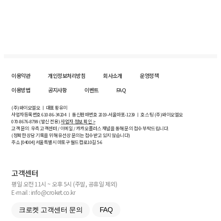
이용약관
개인정보처리방침
회사소개
운영정책
이용방법
공지사항
이벤트
FAQ
(주)와이오엘오 ㅣ 대표 황유미
사업자등록번호
610-86-34204
ㅣ 통신판매번호 2019-서울마포-1239 ㅣ 호스팅 (주)와이오엘오
070-8676-8799 (발신 전용)
사업자 정보 확인 >
고객 문의: 우측 고객센터 / 이메일 / 카카오플러스 채널을 통해 문의 접수 부탁드립니다.
(정확한 상담 기록을 위해 유선상 문의는 접수받고 있지 않습니다)
주소 [
04004
] 서울특별시 마포구 월드컵로10길
5-6
고객센터
평일 오전 11시 ~ 오후 5시 (주말, 공휴일 제외)
E-mail : info@croket.co.kr
크로켓 고객센터 문의
FAQ