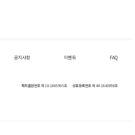
공지사항
이벤트
FAQ
특허출원번호
제 10-1865905호
상표등록번호
제 40-1643898호