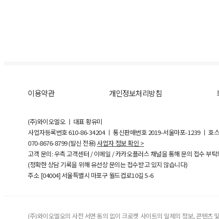
이용약관
개인정보처리방침
(주)와이오엘오 ㅣ 대표 황유미
사업자등록번호
610-86-34204
ㅣ 통신판매번호 2019-서울마포-1239 ㅣ 호
070-8676-8799 (발신 전용)
사업자 정보 확인 >
고객 문의: 우측 고객센터 / 이메일 / 카카오플러스 채널을 통해 문의 접수 부
(정확한 상담 기록을 위해 유선상 문의는 접수받고 있지 않습니다)
주소 [
04004
] 서울특별시 마포구 월드컵로10길
5-6
(주)와이오엘오의 사전 서면 동의 없이 크로켓 사이트의 일체의 정보, 콘텐츠 및 