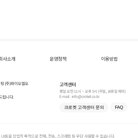
회사소개
운영정책
이용방법
스팅 (주)와이오엘오
고객센터
평일 오전 11시 ~ 오후 5시 (주말, 공휴일 제외)
E-mail : info@croket.co.kr
탁드립니다.
크로켓 고객센터 문의
FAQ
UI등을 상업적 목적으로 전재, 전송, 스크래핑 등 무단 사용할 수 없습니다.