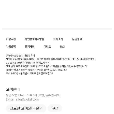
이용약관
개인정보처리방침
회사소개
운영정책
이용방법
공지사항
이벤트
FAQ
(주)와이오엘오 ㅣ 대표 황유미
사업자등록번호
610-86-34204
ㅣ 통신판매번호 2019-서울마포-1239 ㅣ 호스팅 (주)와이오엘오
070-8676-8799 (발신 전용)
사업자 정보 확인 >
고객 문의: 우측 고객센터 / 이메일 / 카카오플러스 채널을 통해 문의 접수 부탁드립니다.
(정확한 상담 기록을 위해 유선상 문의는 접수받고 있지 않습니다)
주소 [
04004
] 서울특별시 마포구 월드컵로10길
5-6
고객센터
평일 오전 11시 ~ 오후 5시 (주말, 공휴일 제외)
E-mail : info@croket.co.kr
크로켓 고객센터 문의
FAQ