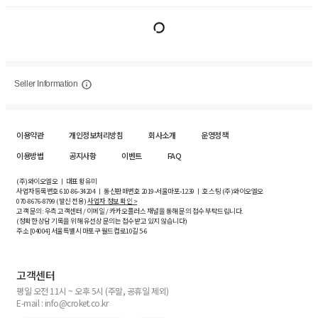
Seller Information
이용약관
개인정보처리방침
회사소개
운영정책
이용방법
공지사항
이벤트
FAQ
(주)와이오엘오 ㅣ 대표 황유미
사업자등록번호
610-86-34204
ㅣ 통신판매번호 2019-서울마포-1239 ㅣ 호스팅 (주)와이오엘오
070-8676-8799 (발신 전용)
사업자 정보 확인 >
고객 문의: 우측 고객센터 / 이메일 / 카카오플러스 채널을 통해 문의 접수 부탁드립니다.
(정확한 상담 기록을 위해 유선상 문의는 접수받고 있지 않습니다)
주소 [
04004
] 서울특별시 마포구 월드컵로10길
5-6
고객센터
평일 오전 11시 ~ 오후 5시 (주말, 공휴일 제외)
E-mail : info@croket.co.kr