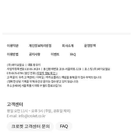
이용약관
개인정보처리방침
회사소개
운영정책
이용방법
공지사항
이벤트
FAQ
(주)와이오엘오 ㅣ 대표 황유미
사업자등록번호
610-86-34204
ㅣ 통신판매번호 2019-서울마포-1239 ㅣ 호스팅 (주)와이오엘오
070-8676-8799 (발신 전용)
사업자 정보 확인 >
고객 문의: 우측 고객센터 / 이메일 / 카카오플러스 채널을 통해 문의 접수 부탁드립니다.
(정확한 상담 기록을 위해 유선상 문의는 접수받고 있지 않습니다)
주소 [
04004
] 서울특별시 마포구 월드컵로10길
5-6
고객센터
평일 오전 11시 ~ 오후 5시 (주말, 공휴일 제외)
E-mail : info@croket.co.kr
크로켓 고객센터 문의
FAQ