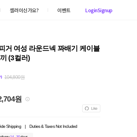
셀러이신가요?
이벤트
Login
Signup
피거 여성 라운드넥 꽈배기 케이블
끼 (3컬러)
104,800원
가
2,704원
Like
ide Shipping
|
Duties & Taxes Not Included