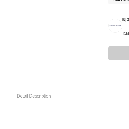
Standard D
타
TOM
Detail Description