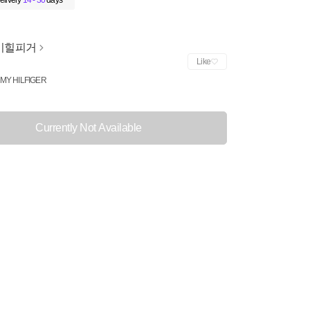
elivery
14 - 30
days
미힐피거
Like
MY HILFIGER
Currently Not Available