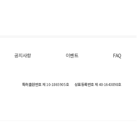
공지사항
이벤트
FAQ
특허출원번호
제 10-1865905호
상표등록번호
제 40-1643898호