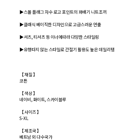
▶스몰 플래그 자수 로고 포인트의 꽈배기 니트조끼
▶클래식 베이직한 디자인으로 고급스러운 연출
▶셔츠, 티셔츠 등 이너에따라 다양한 스타일링
▶유행타지 않는 스타일로 간절기 활용도 높은 데일리템
【 재질 】
코튼
【 색상 】
네이비, 화이트, 스카이블루
【 사이즈 】
S-XL
【 제조국 】
베트남 외 다수국가