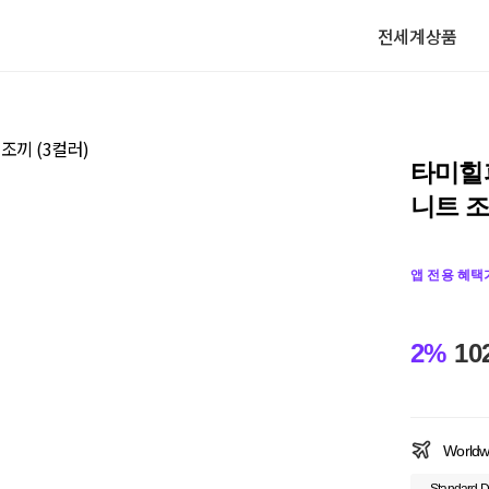
전세계상품
타미힐
니트 조
앱 전용 혜택
2%
10
Worldw