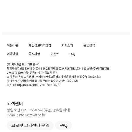
이용약관
개인정보처리방침
회사소개
운영정책
이용방법
공지사항
이벤트
FAQ
(주)와이오엘오 ㅣ 대표 황유미
사업자등록번호
610-86-34204
ㅣ 통신판매번호 2019-서울마포-1239 ㅣ 호스팅 (주)와이오엘오
070-8676-8799 (발신 전용)
사업자 정보 확인 >
고객 문의: 우측 고객센터 / 이메일 / 카카오플러스 채널을 통해 문의 접수 부탁드립니다.
(정확한 상담 기록을 위해 유선상 문의는 접수받고 있지 않습니다)
주소 [
04004
] 서울특별시 마포구 월드컵로10길
5-6
고객센터
평일 오전 11시 ~ 오후 5시 (주말, 공휴일 제외)
E-mail : info@croket.co.kr
크로켓 고객센터 문의
FAQ