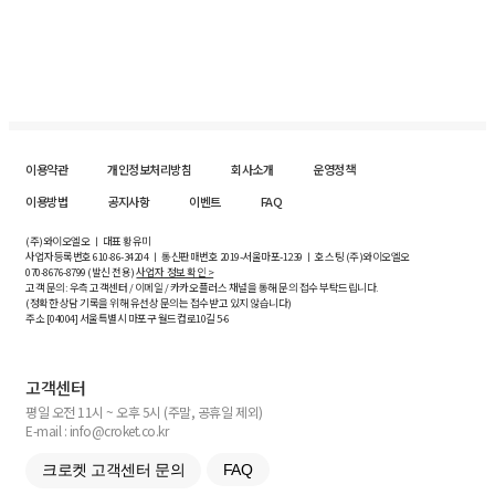
이용약관
개인정보처리방침
회사소개
운영정책
이용방법
공지사항
이벤트
FAQ
(주)와이오엘오 ㅣ 대표 황유미
사업자등록번호
610-86-34204
ㅣ 통신판매번호 2019-서울마포-1239 ㅣ 호스팅 (주)와이오엘오
070-8676-8799 (발신 전용)
사업자 정보 확인 >
고객 문의: 우측 고객센터 / 이메일 / 카카오플러스 채널을 통해 문의 접수 부탁드립니다.
(정확한 상담 기록을 위해 유선상 문의는 접수받고 있지 않습니다)
주소 [
04004
] 서울특별시 마포구 월드컵로10길
5-6
고객센터
평일 오전 11시 ~ 오후 5시 (주말, 공휴일 제외)
E-mail : info@croket.co.kr
크로켓 고객센터 문의
FAQ