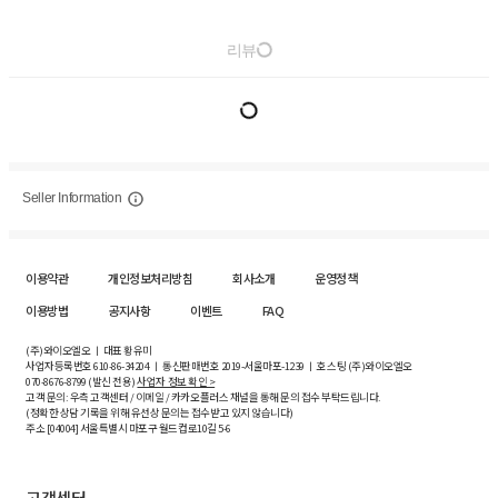
리뷰
Seller Information
이용약관
개인정보처리방침
회사소개
운영정책
이용방법
공지사항
이벤트
FAQ
(주)와이오엘오 ㅣ 대표 황유미
사업자등록번호
610-86-34204
ㅣ 통신판매번호 2019-서울마포-1239 ㅣ 호스팅 (주)와이오엘오
070-8676-8799 (발신 전용)
사업자 정보 확인 >
고객 문의: 우측 고객센터 / 이메일 / 카카오플러스 채널을 통해 문의 접수 부탁드립니다.
(정확한 상담 기록을 위해 유선상 문의는 접수받고 있지 않습니다)
주소 [
04004
] 서울특별시 마포구 월드컵로10길
5-6
고객센터