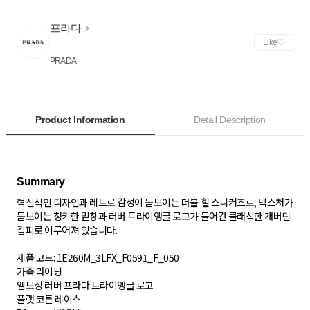
프라다
Like
PRADA
Product Information
Detail Description
혁신적인 디자인과 레트로 감성이 돋보이는 더블 힐 스니커즈로, 텍스처가
돋보이는 청키한 밑창과 러버 트라이앵글 로고가 들어간 클래식한 개버딘
갑피로 이루어져 있습니다.
제품 코드: 1E260M_3LFX_F0591_F_050
가죽 라이닝
엠보싱 러버 프라다 트라이앵글 로고
플랫 코튼 레이스