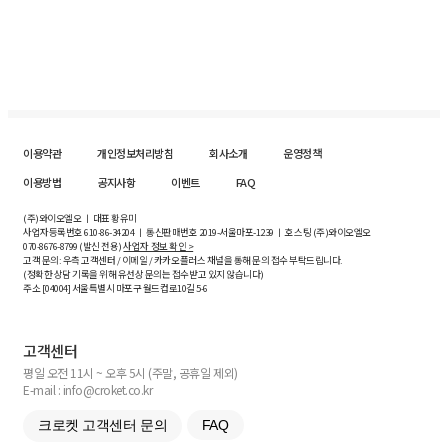
이용약관
개인정보처리방침
회사소개
운영정책
이용방법
공지사항
이벤트
FAQ
(주)와이오엘오 ㅣ 대표 황유미
사업자등록번호
610-86-34204
ㅣ 통신판매번호 2019-서울마포-1239 ㅣ 호스팅 (주)와이오엘오
070-8676-8799 (발신 전용)
사업자 정보 확인 >
고객 문의: 우측 고객센터 / 이메일 / 카카오플러스 채널을 통해 문의 접수 부탁드립니다.
(정확한 상담 기록을 위해 유선상 문의는 접수받고 있지 않습니다)
주소 [
04004
] 서울특별시 마포구 월드컵로10길
5-6
고객센터
평일 오전 11시 ~ 오후 5시 (주말, 공휴일 제외)
E-mail : info@croket.co.kr
크로켓 고객센터 문의
FAQ