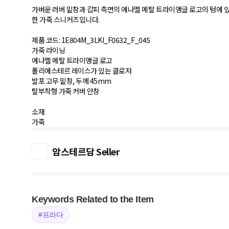
가벼운 러버 밑창과 갑피 측면의 에나멜 메탈 트라이앵글 로고의 텅에 
한 가죽 스니커즈입니다.
제품 코드: 1E804M_3LKI_F0632_F_045
가죽 라이닝
에나멜 메탈 트라이앵글 로고
폴리에스테르 레이스가 있는 클로저
발포 고무 밑창, 두께 45mm
탈부착형 가죽 커버 안창
소재
가죽
암스테르담 Seller
Keywords Related to the Item
#프라다