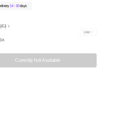
elivery
14 - 30
days
라다
Like
DA
Currently Not Available