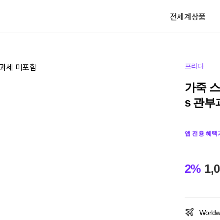
전세계상품
프라다
가죽 스니
s 관부
앱 전용 혜택
2%
1,
Worldw