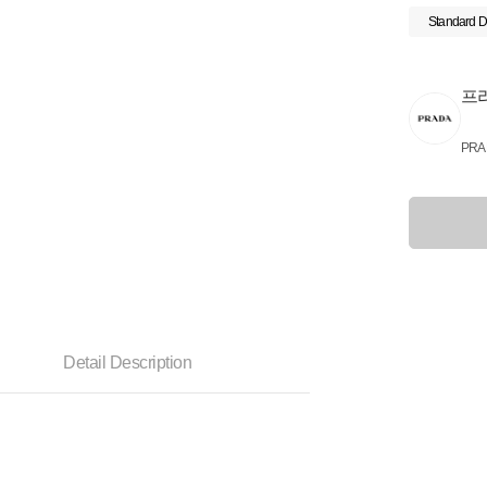
Standard D
프
PRA
Detail Description