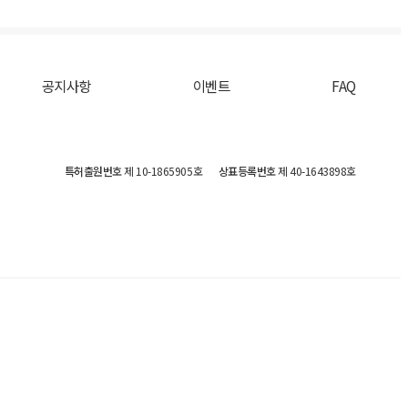
공지사항
이벤트
FAQ
특허출원번호
제 10-1865905호
상표등록번호
제 40-1643898호