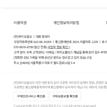
이용약관
개인정보처리방침
(주)와이오엘오 ㅣ 대표 황유미
사업자등록번호
610-86-34204
ㅣ 통신판매번호 2019-서울마포-1239 ㅣ 호
070-8676-8799 (발신 전용)
사업자 정보 확인 >
고객 문의: 우측 고객센터 / 이메일 / 카카오플러스 채널을 통해 문의 접수 부
(정확한 상담 기록을 위해 유선상 문의는 접수받고 있지 않습니다)
주소 [
04004
] 서울특별시 마포구 월드컵로10길
5-6
(주)와이오엘오의 사전 서면 동의 없이 크로켓 사이트의 일체의 정보, 콘텐츠 및 
크로켓은 통신판매중개자이며 통신판매의 당사자가 아닙니다. 따라서 크로켓은
구매안전서비스 확인증
구매보증보험 확인증
Copyright© 2017-2026 YOLO Co, Ltd. All rights reserved.