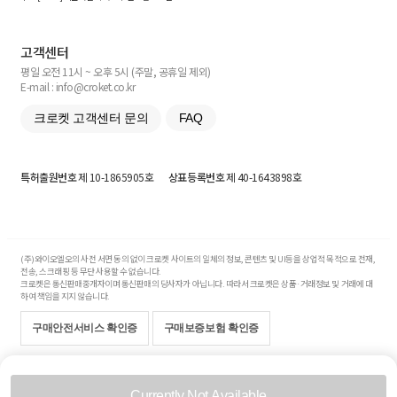
고객센터
평일 오전 11시 ~ 오후 5시 (주말, 공휴일 제외)
E-mail : info@croket.co.kr
크로켓 고객센터 문의
FAQ
특허출원번호
제 10-1865905호
상표등록번호
제 40-1643898호
(주)와이오엘오의 사전 서면 동의 없이 크로켓 사이트의 일체의 정보, 콘텐츠 및 UI등을 상업적 목적으로 전재,
전송, 스크래핑 등 무단 사용할 수 없습니다.
크로켓은 통신판매중개자이며 통신판매의 당사자가 아닙니다. 따라서 크로켓은 상품·거래정보 및 거래에 대
하여 책임을 지지 않습니다.
구매안전서비스 확인증
구매보증보험 확인증
Copyright© 2017-2026 YOLO Co, Ltd. All rights reserved.
Currently Not Available