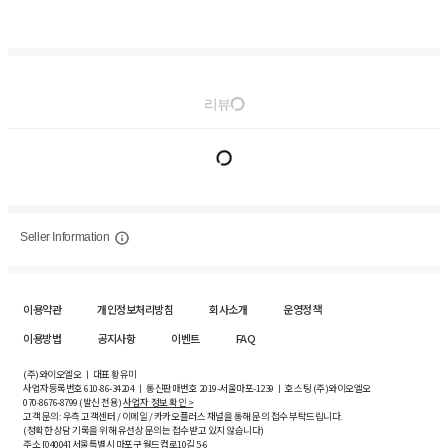
리뷰
Seller Information
이용약관
개인정보처리방침
회사소개
운영정책
이용방법
공지사항
이벤트
FAQ
(주)와이오엘오 ㅣ 대표 황유미
사업자등록번호
610-86-34204
ㅣ 통신판매번호 2019-서울마포-1239 ㅣ 호스팅 (주)와이오엘오
070-8676-8799 (발신 전용)
사업자 정보 확인 >
고객 문의: 우측 고객센터 / 이메일 / 카카오플러스 채널을 통해 문의 접수 부탁드립니다.
(정확한 상담 기록을 위해 유선상 문의는 접수받고 있지 않습니다)
주소 [
04004
] 서울특별시 마포구 월드컵로10길
5-6