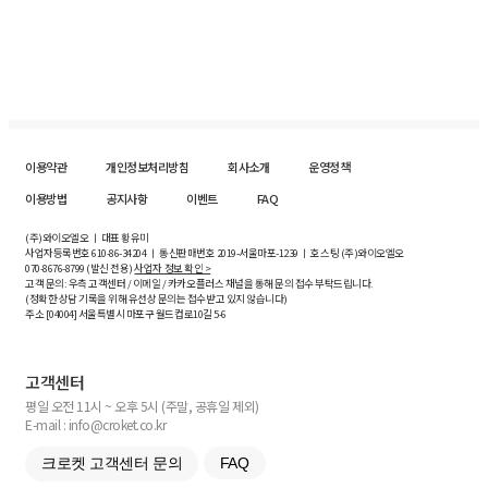
이용약관
개인정보처리방침
회사소개
운영정책
이용방법
공지사항
이벤트
FAQ
(주)와이오엘오 ㅣ 대표 황유미
사업자등록번호
610-86-34204
ㅣ 통신판매번호 2019-서울마포-1239 ㅣ 호스팅 (주)와이오엘오
070-8676-8799 (발신 전용)
사업자 정보 확인 >
고객 문의: 우측 고객센터 / 이메일 / 카카오플러스 채널을 통해 문의 접수 부탁드립니다.
(정확한 상담 기록을 위해 유선상 문의는 접수받고 있지 않습니다)
주소 [
04004
] 서울특별시 마포구 월드컵로10길
5-6
고객센터
평일 오전 11시 ~ 오후 5시 (주말, 공휴일 제외)
E-mail : info@croket.co.kr
크로켓 고객센터 문의
FAQ