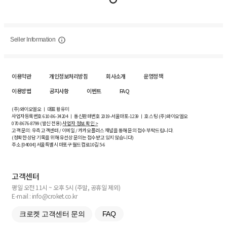
Seller Information
이용약관
개인정보처리방침
회사소개
운영정책
이용방법
공지사항
이벤트
FAQ
(주)와이오엘오 ㅣ 대표 황유미
사업자등록번호
610-86-34204
ㅣ 통신판매번호 2019-서울마포-1239 ㅣ 호스팅 (주)와이오엘오
070-8676-8799 (발신 전용)
사업자 정보 확인 >
고객 문의: 우측 고객센터 / 이메일 / 카카오플러스 채널을 통해 문의 접수 부탁드립니다.
(정확한 상담 기록을 위해 유선상 문의는 접수받고 있지 않습니다)
주소 [
04004
] 서울특별시 마포구 월드컵로10길
5-6
고객센터
평일 오전 11시 ~ 오후 5시 (주말, 공휴일 제외)
E-mail : info@croket.co.kr
크로켓 고객센터 문의
FAQ