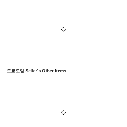
도쿄모임 Seller's Other Items