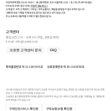
사업자등록번호
610-86-34204
ㅣ 통신판매번호 2019-서울마포-1239 ㅣ 호스팅 (주)와이오엘오
070-8676-8799 (발신 전용)
사업자 정보 확인 >
고객 문의: 우측 고객센터 / 이메일 / 카카오플러스 채널을 통해 문의 접수 부탁드립니다.
(정확한 상담 기록을 위해 유선상 문의는 접수받고 있지 않습니다)
주소 [
04004
] 서울특별시 마포구 월드컵로10길
5-6
고객센터
평일 오전 11시 ~ 오후 5시 (주말, 공휴일 제외)
E-mail : info@croket.co.kr
크로켓 고객센터 문의
FAQ
특허출원번호
제 10-1865905호
상표등록번호
제 40-1643898호
(주)와이오엘오의 사전 서면 동의 없이 크로켓 사이트의 일체의 정보, 콘텐츠 및 UI등을 상업적 목적으로 전재,
전송, 스크래핑 등 무단 사용할 수 없습니다.
크로켓은 통신판매중개자이며 통신판매의 당사자가 아닙니다. 따라서 크로켓은 상품·거래정보 및 거래에 대
하여 책임을 지지 않습니다.
구매안전서비스 확인증
구매보증보험 확인증