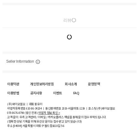
리뷰
Seller Information
이용약관
개인정보처리방침
회사소개
운영정책
이용방법
공지사항
이벤트
FAQ
(주)와이오엘오 ㅣ 대표 황유미
사업자등록번호
610-86-34204
ㅣ 통신판매번호 2019-서울마포-1239 ㅣ 호스팅 (주)와이오엘오
070-8676-8799 (발신 전용)
사업자 정보 확인 >
고객 문의: 우측 고객센터 / 이메일 / 카카오플러스 채널을 통해 문의 접수 부탁드립니다.
(정확한 상담 기록을 위해 유선상 문의는 접수받고 있지 않습니다)
주소 [
04004
] 서울특별시 마포구 월드컵로10길
5-6