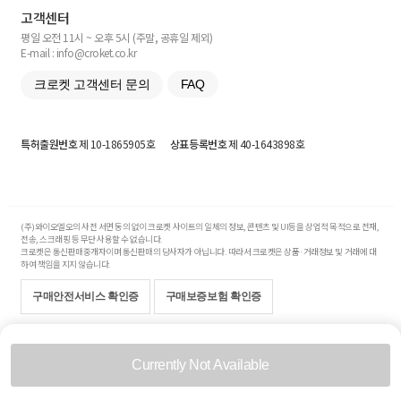
고객센터
평일 오전 11시 ~ 오후 5시 (주말, 공휴일 제외)
E-mail : info@croket.co.kr
크로켓 고객센터 문의
FAQ
특허출원번호
제 10-1865905호
상표등록번호
제 40-1643898호
(주)와이오엘오의 사전 서면 동의 없이 크로켓 사이트의 일체의 정보, 콘텐츠 및 UI등을 상업적 목적으로 전재,
전송, 스크래핑 등 무단 사용할 수 없습니다.
크로켓은 통신판매중개자이며 통신판매의 당사자가 아닙니다. 따라서 크로켓은 상품·거래정보 및 거래에 대
하여 책임을 지지 않습니다.
구매안전서비스 확인증
구매보증보험 확인증
Copyright© 2017-2026 YOLO Co, Ltd. All rights reserved.
Currently Not Available