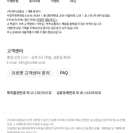
이용방법
공지사항
이벤트
FAQ
(주)와이오엘오 ㅣ 대표 황유미
사업자등록번호
610-86-34204
ㅣ 통신판매번호 2019-서울마포-1239 ㅣ 호스팅 (주)와이오엘오
070-8676-8799 (발신 전용)
사업자 정보 확인 >
고객 문의: 우측 고객센터 / 이메일 / 카카오플러스 채널을 통해 문의 접수 부탁드립니다.
(정확한 상담 기록을 위해 유선상 문의는 접수받고 있지 않습니다)
주소 [
04004
] 서울특별시 마포구 월드컵로10길
5-6
고객센터
평일 오전 11시 ~ 오후 5시 (주말, 공휴일 제외)
E-mail : info@croket.co.kr
크로켓 고객센터 문의
FAQ
특허출원번호
제 10-1865905호
상표등록번호
제 40-1643898호
(주)와이오엘오의 사전 서면 동의 없이 크로켓 사이트의 일체의 정보, 콘텐츠 및 UI등을 상업적 목적으로 전재,
전송, 스크래핑 등 무단 사용할 수 없습니다.
크로켓은 통신판매중개자이며 통신판매의 당사자가 아닙니다. 따라서 크로켓은 상품·거래정보 및 거래에 대
하여 책임을 지지 않습니다.