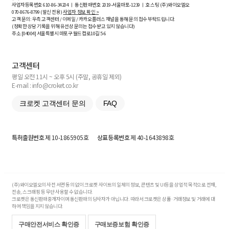
사업자등록번호
610-86-34204
ㅣ 통신판매번호 2019-서울마포-1239 ㅣ 호스팅 (주)와이오엘오
070-8676-8799 (발신 전용)
사업자 정보 확인 >
고객 문의: 우측 고객센터 / 이메일 / 카카오플러스 채널을 통해 문의 접수 부탁드립니다.
(정확한 상담 기록을 위해 유선상 문의는 접수받고 있지 않습니다)
주소 [
04004
] 서울특별시 마포구 월드컵로10길
5-6
고객센터
평일 오전 11시 ~ 오후 5시 (주말, 공휴일 제외)
E-mail : info@croket.co.kr
크로켓 고객센터 문의
FAQ
특허출원번호
제 10-1865905호
상표등록번호
제 40-1643898호
(주)와이오엘오의 사전 서면 동의 없이 크로켓 사이트의 일체의 정보, 콘텐츠 및 UI등을 상업적 목적으로 전재,
전송, 스크래핑 등 무단 사용할 수 없습니다.
크로켓은 통신판매중개자이며 통신판매의 당사자가 아닙니다. 따라서 크로켓은 상품·거래정보 및 거래에 대
하여 책임을 지지 않습니다.
구매안전서비스 확인증
구매보증보험 확인증