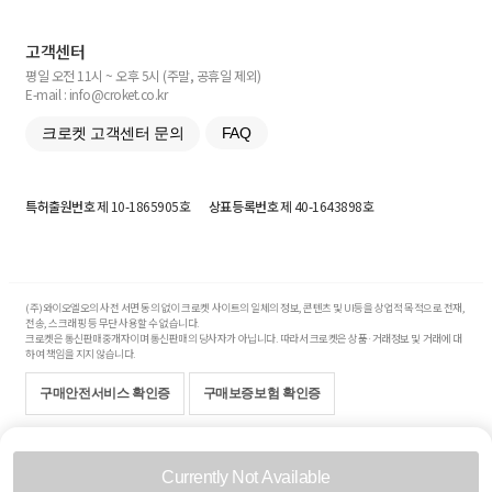
고객센터
평일 오전 11시 ~ 오후 5시 (주말, 공휴일 제외)
E-mail : info@croket.co.kr
크로켓 고객센터 문의
FAQ
특허출원번호
제 10-1865905호
상표등록번호
제 40-1643898호
(주)와이오엘오의 사전 서면 동의 없이 크로켓 사이트의 일체의 정보, 콘텐츠 및 UI등을 상업적 목적으로 전재,
전송, 스크래핑 등 무단 사용할 수 없습니다.
크로켓은 통신판매중개자이며 통신판매의 당사자가 아닙니다. 따라서 크로켓은 상품·거래정보 및 거래에 대
하여 책임을 지지 않습니다.
구매안전서비스 확인증
구매보증보험 확인증
Copyright© 2017-2026 YOLO Co, Ltd. All rights reserved.
Currently Not Available