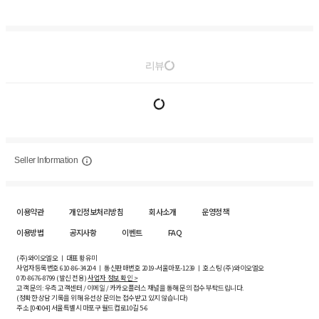
리뷰
Seller Information
이용약관
개인정보처리방침
회사소개
운영정책
이용방법
공지사항
이벤트
FAQ
(주)와이오엘오 ㅣ 대표 황유미
사업자등록번호
610-86-34204
ㅣ 통신판매번호 2019-서울마포-1239 ㅣ 호스팅 (주)와이오엘오
070-8676-8799 (발신 전용)
사업자 정보 확인 >
고객 문의: 우측 고객센터 / 이메일 / 카카오플러스 채널을 통해 문의 접수 부탁드립니다.
(정확한 상담 기록을 위해 유선상 문의는 접수받고 있지 않습니다)
주소 [
04004
] 서울특별시 마포구 월드컵로10길
5-6