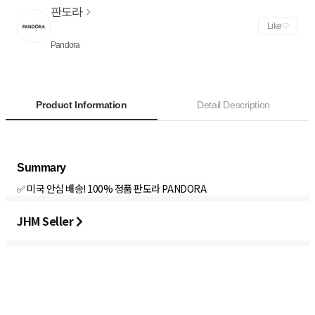
판도라
Like
Pandora
Product Information
Detail Description
✅ 미국 안심 배송! 100% 정품 판도라 PANDORA
JHM Seller