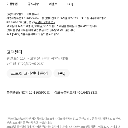
이용방법
공지사항
이벤트
FAQ
(주)와이오엘오 ㅣ 대표 황유미
사업자등록번호
610-86-34204
ㅣ 통신판매번호 2019-서울마포-1239 ㅣ 호스팅 (주)와이오엘오
070-8676-8799 (발신 전용)
사업자 정보 확인 >
고객 문의: 우측 고객센터 / 이메일 / 카카오플러스 채널을 통해 문의 접수 부탁드립니다.
(정확한 상담 기록을 위해 유선상 문의는 접수받고 있지 않습니다)
주소 [
04004
] 서울특별시 마포구 월드컵로10길
5-6
고객센터
평일 오전 11시 ~ 오후 5시 (주말, 공휴일 제외)
E-mail : info@croket.co.kr
크로켓 고객센터 문의
FAQ
특허출원번호
제 10-1865905호
상표등록번호
제 40-1643898호
(주)와이오엘오의 사전 서면 동의 없이 크로켓 사이트의 일체의 정보, 콘텐츠 및 UI등을 상업적 목적으로 전재,
전송, 스크래핑 등 무단 사용할 수 없습니다.
크로켓은 통신판매중개자이며 통신판매의 당사자가 아닙니다. 따라서 크로켓은 상품·거래정보 및 거래에 대