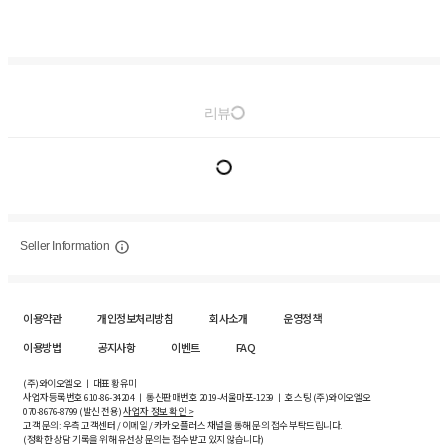
리뷰
Seller Information
이용약관
개인정보처리방침
회사소개
운영정책
이용방법
공지사항
이벤트
FAQ
(주)와이오엘오 ㅣ 대표 황유미
사업자등록번호
610-86-34204
ㅣ 통신판매번호 2019-서울마포-1239 ㅣ 호스팅 (주)와이오엘오
070-8676-8799 (발신 전용)
사업자 정보 확인 >
고객 문의: 우측 고객센터 / 이메일 / 카카오플러스 채널을 통해 문의 접수 부탁드립니다.
(정확한 상담 기록을 위해 유선상 문의는 접수받고 있지 않습니다)