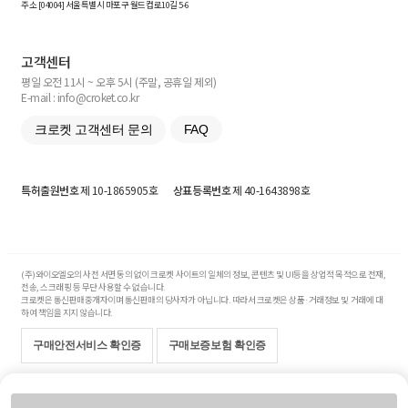
주소 [
04004
] 서울특별시 마포구 월드컵로10길
5-6
고객센터
평일 오전 11시 ~ 오후 5시 (주말, 공휴일 제외)
E-mail : info@croket.co.kr
크로켓 고객센터 문의
FAQ
특허출원번호
제 10-1865905호
상표등록번호
제 40-1643898호
(주)와이오엘오의 사전 서면 동의 없이 크로켓 사이트의 일체의 정보, 콘텐츠 및 UI등을 상업적 목적으로 전재,
전송, 스크래핑 등 무단 사용할 수 없습니다.
크로켓은 통신판매중개자이며 통신판매의 당사자가 아닙니다. 따라서 크로켓은 상품·거래정보 및 거래에 대
하여 책임을 지지 않습니다.
구매안전서비스 확인증
구매보증보험 확인증
Copyright© 2017-2026 YOLO Co, Ltd. All rights reserved.