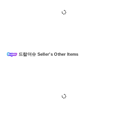
드랍더슈 Seller's Other Items